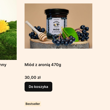
nny
Miód z aronią 470g
Cena
30,00 zł
Do koszyka
Bestseller