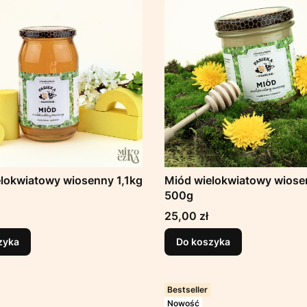
lokwiatowy wiosenny 1,1kg
Miód wielokwiatowy wiose
500g
Cena
25,00 zł
zyka
Do koszyka
Bestseller
Nowość