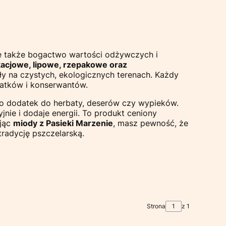
le także bogactwo wartości odżywczych i
acjowe, lipowe, rzepakowe oraz
ły na czystych, ekologicznych terenach. Każdy
odatków i konserwantów.
ako dodatek do herbaty, deserów czy wypieków.
nie i dodaje energii. To produkt ceniony
ając
miody z Pasieki Marzenie
, masz pewność, że
tradycję pszczelarską.
Strona
z 1