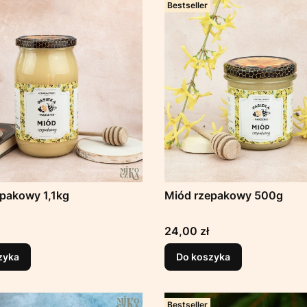
Bestseller
pakowy 1,1kg
Miód rzepakowy 500g
Cena
24,00 zł
zyka
Do koszyka
Bestseller