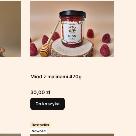
Miód z malinami 470g
Cena
30,00 zł
Do koszyka
Bestseller
Nowość