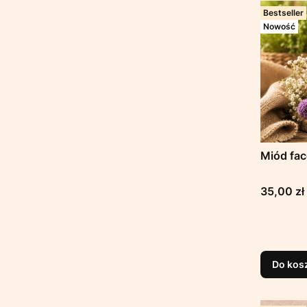
Bestseller
Nowość
Miód fa
Cena
35,00 zł
Do kos