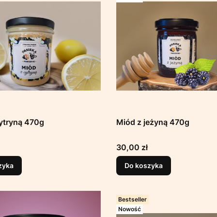
ytryną 470g
Miód z jeżyną 470g
Cena
30,00 zł
zyka
Do koszyka
Bestseller
Nowość