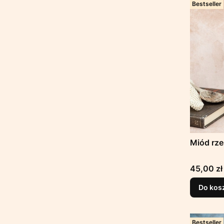
Bestseller
Miód rze
Cena
45,00 zł
Do kos
Bestseller