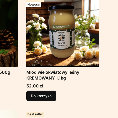
Nowość
 500g
Miód wielokwiatowy leśny
KREMOWANY 1,1kg
Cena
52,00 zł
Do koszyka
Bestseller