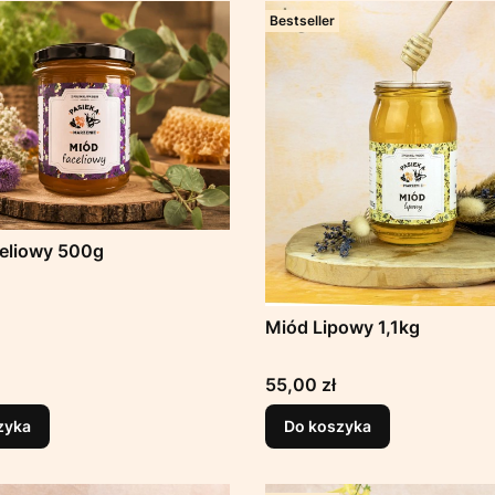
Bestseller
celiowy 500g
Miód Lipowy 1,1kg
Cena
55,00 zł
zyka
Do koszyka