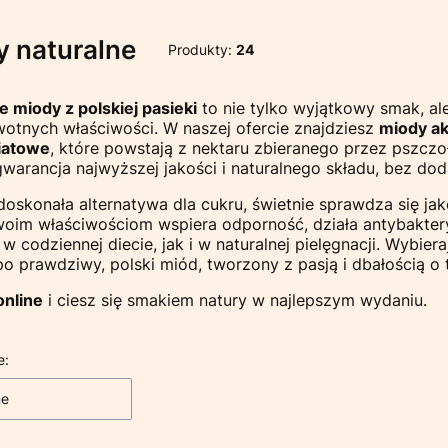
 naturalne
Produkty:
24
e miody z polskiej pasieki
to nie tylko wyjątkowy smak, a
otnych właściwości. W naszej ofercie znajdziesz
miody ak
iatowe
, które powstają z nektaru zbieranego przez pszczo
 gwarancja najwyższej jakości i naturalnego składu, bez d
doskonała alternatywa dla cukru, świetnie sprawdza się j
woim właściwościom wspiera odporność, działa antybakteryj
w codziennej diecie, jak i w naturalnej pielęgnacji. Wybier
po prawdziwy, polski miód, tworzony z pasją i dbałością o 
nline
i ciesz się smakiem natury w najlepszym wydaniu.
 produktów
e:
ne