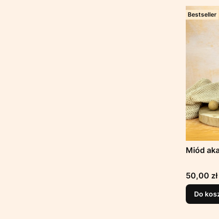
Bestseller
Miód aka
Cena
50,00 zł
Do kos