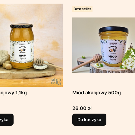
Bestseller
cjowy 1,1kg
Miód akacjowy 500g
Cena
26,00 zł
zyka
Do koszyka