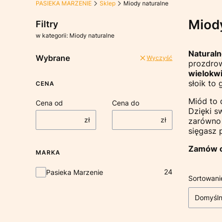
PASIEKA MARZENIE
Sklep
Miody naturalne
Miody
Filtry
w kategorii: Miody naturalne
Naturaln
Wybrane
Wyczyść
prozdrow
wielokw
słoik to
CENA
Miód to 
Cena od
Cena do
Dzięki s
zł
zł
zarówno 
sięgasz 
Zamów o
MARKA
Marka
24
Pasieka Marzenie
Lista
Sortowani
Domyśl