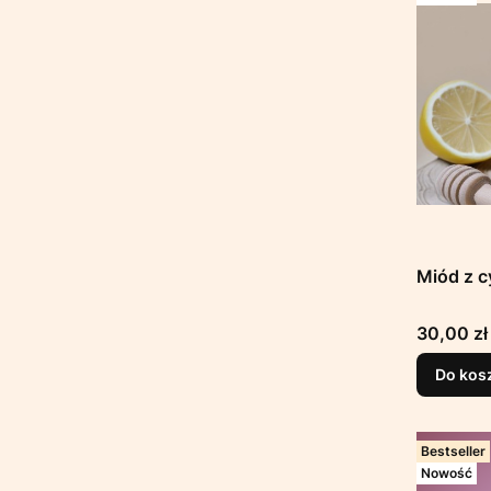
Miód z c
Cena
30,00 zł
Do kos
Bestseller
Nowość