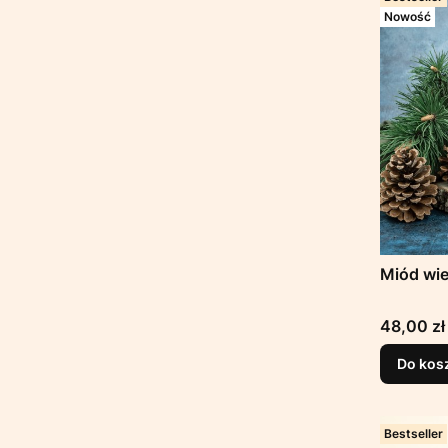
Nowość
Miód wie
Cena
48,00 zł
Do kos
Bestseller