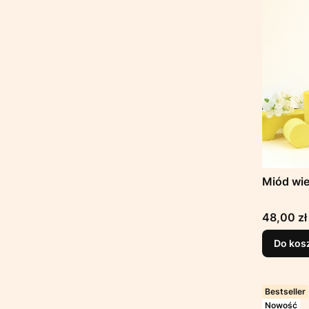
Miód wie
Cena
48,00 zł
Do kos
Bestseller
Nowość