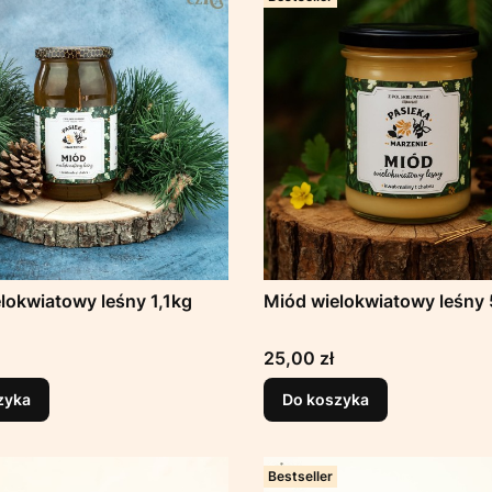
lokwiatowy leśny 1,1kg
Miód wielokwiatowy leśny
Cena
25,00 zł
zyka
Do koszyka
Bestseller