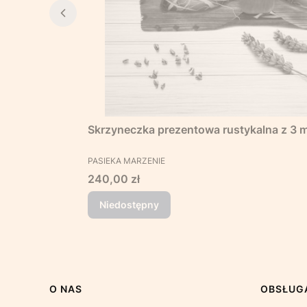
Skrzyneczka prezentowa rustykalna z 3 m
PRODUCENT
PASIEKA MARZENIE
Cena
240,00 zł
Niedostępny
Linki w stopce
O NAS
OBSŁUGA